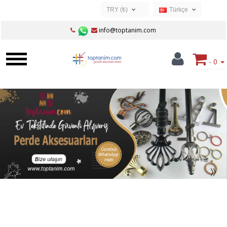
TRY (₺)
Türkçe
USD ($)
Türkçe
info@toptanim.com
EUR (€)
TRY (₺)
- 0
GBP (£)
«
»