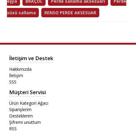
eşya
BRAÇOL
Perde sallama aksesuarı
Perde
süsü sallama
RENSO PERDE AKSESUAR
İletişim ve Destek
Hakkımızda
İletişim
SSS
Müşteri Servisi
Ürün Kategori Ağacı
Siparişlerim
Desteklerim
Şifremi unuttum
RSS