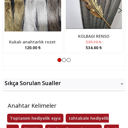
<
>
KOLBAGI RENSO
anahtarlık rozet
539.10 ₺
Cicekli m
120.00 ₺
534.60 ₺
54
Sıkça Sorulan Sualler
‹
Anahtar Kelimeler
Toptanım hediyelik eşya
tahtakale hediyelik