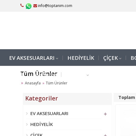
info@toptanim.com
EV AKSESUARLARI
HEDİYELİK
ÇİÇEK
B
Tüm Ürünler
Rustik
Malzeme
Medikal
Anasayfa
Tüm Ürünler
Kategoriler
Toplam 
‹
EV AKSESUARLARI
✛
HEDİYELİK
ÇİÇEK
✛