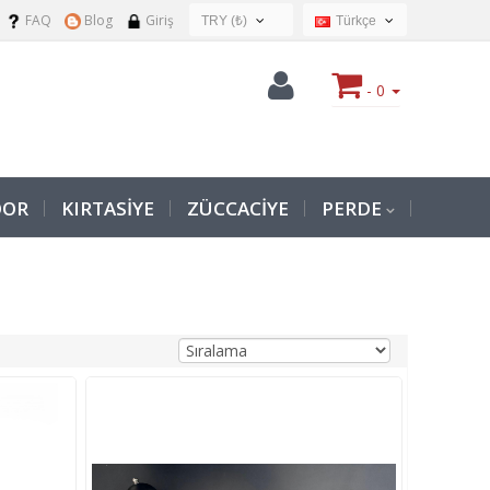
FAQ
Blog
Giriş
TRY (₺)
Türkçe
USD ($)
Türkçe
EUR (€)
- 0
TRY (₺)
GBP (£)
OOR
KIRTASİYE
ZÜCCACİYE
PERDE