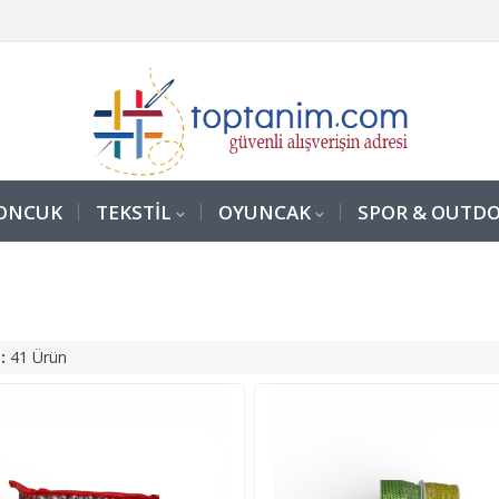
ONCUK
TEKSTİL
OYUNCAK
SPOR & OUTD
:
41 Ürün