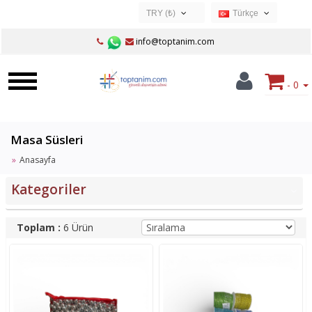
TRY (₺)
Türkçe
USD ($)
Türkçe
info@toptanim.com
EUR (€)
TRY (₺)
- 0
GBP (£)
Masa Süsleri
Anasayfa
Kategoriler
‹
Toplam :
6 Ürün