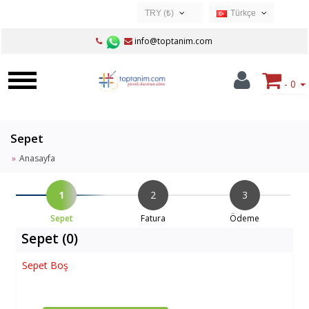
TRY (₺)
Türkçe
USD ($)
Türkçe
info@toptanim.com
EUR (€)
TRY (₺)
- 0
GBP (£)
Sepet
Anasayfa
1
2
3
Sepet
Fatura
Ödeme
Sepet (0)
Sepet Boş