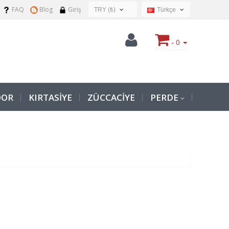
FAQ
Blog
Giriş
TRY (₺)
Türkçe
USD ($)
Türkçe
EUR (€)
- 0
TRY (₺)
GBP (£)
OOR
KIRTASİYE
ZÜCCACİYE
PERDE