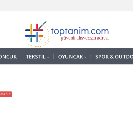
ONCUK
TEKSTİL
OYUNCAK
SPOR & OUTD
madı !