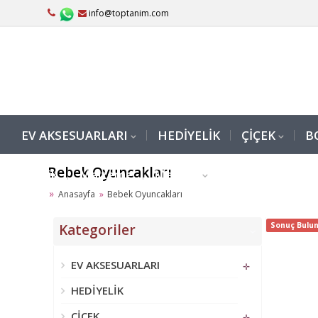
info@toptanim.com
EV AKSESUARLARI
HEDİYELİK
ÇİÇEK
B
Bebek Oyuncakları
Rustik
Malzeme
Medikal
Anasayfa
Bebek Oyuncakları
Sonuç Bulun
Kategoriler
‹
EV AKSESUARLARI
✛
HEDİYELİK
ÇİÇEK
✛