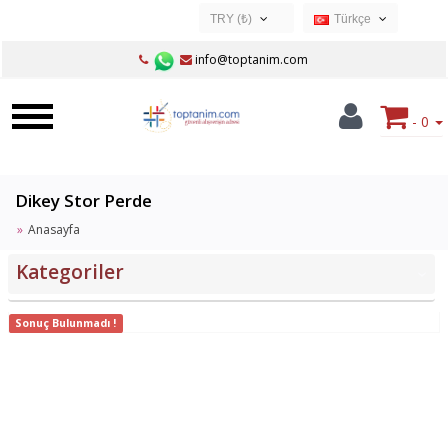
TRY (₺)
Türkçe
USD ($)
Türkçe
info@toptanim.com
EUR (€)
TRY (₺)
- 0
GBP (£)
Dikey Stor Perde
Anasayfa
Kategoriler
‹
Sonuç Bulunmadı !