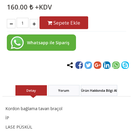
160.00 ₺ +KDV
Sepete Ekle
Whatsapp ile Sipariş
Detay
Yorum
Ürün Hakkında Bilgi Al
Kordon bağlama tavan braçol
İP
LASE PÜSKÜL