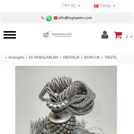
TRY (₺)
Türkçe
USD ($)
Türkçe
info@toptanim.com
EUR (€)
TRY (₺)
- 0
GBP (£)
Anasayfa
EV AKSESUARLARI
HEDİYELİK
BONCUK
TEKSTİL