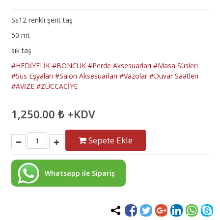
Ss12 renkli şerit taş
50 mt
sık taş
#HEDİYELİK
#BONCUK
#Perde Aksesuarları
#Masa Süsleri
#Süs Eşyaları
#Salon Aksesuarları
#Vazolar
#Duvar Saatleri
#AVİZE
#ZÜCCACİYE
1,250.00 ₺ +KDV
Sepete Ekle
Whatsapp ile Sipariş