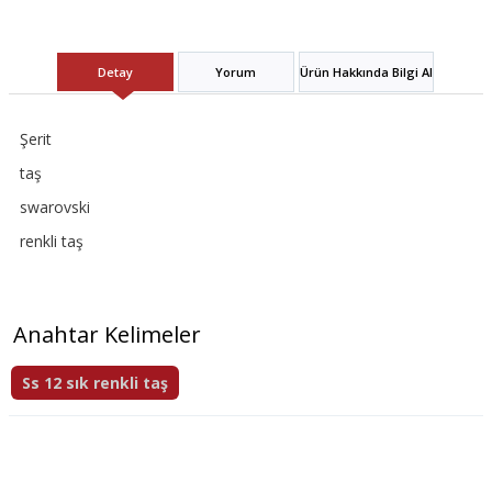
Detay
Yorum
Ürün Hakkında Bilgi Al
Şerit
taş
swarovski
renkli taş
Anahtar Kelimeler
Ss 12 sık renkli taş