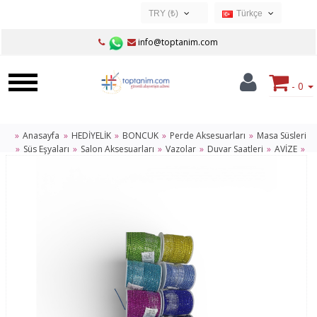
TRY (₺)
Türkçe
USD ($)
Türkçe
info@toptanim.com
EUR (€)
TRY (₺)
- 0
GBP (£)
Anasayfa
HEDİYELİK
BONCUK
Perde Aksesuarları
Masa Süsleri
Süs Eşyaları
Salon Aksesuarları
Vazolar
Duvar Saatleri
AVİZE
ZÜCCACİYE