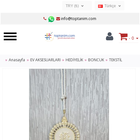
TRY (₺)
Türkçe
USD ($)
Türkçe
info@toptanim.com
EUR (€)
TRY (₺)
- 0
GBP (£)
Anasayfa
EV AKSESUARLARI
HEDİYELİK
BONCUK
TEKSTİL